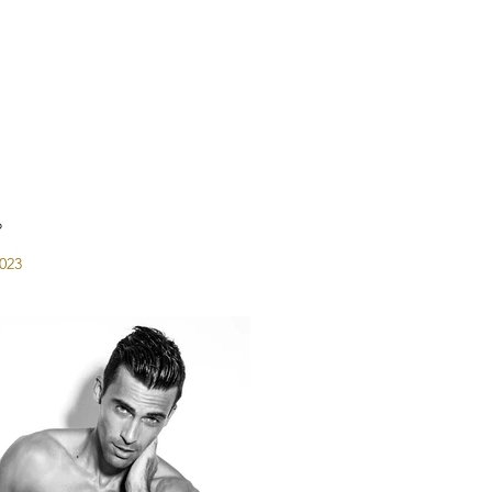
o
023